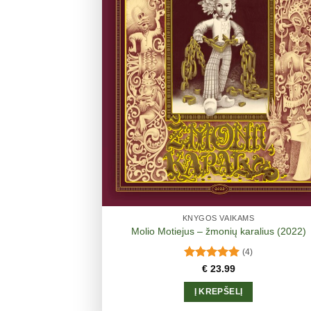
KNYGOS VAIKAMS
Molio Motiejus – žmonių karalius (2022)
(4)
Įvertinimas:
€
23.99
5.00
iš 5
Į KREPŠELĮ