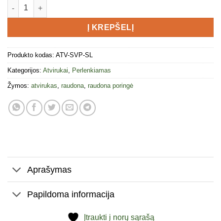
produkto kiekis: Sveikinimas "Širdingiausi linkėjimai!"
Į KREPŠELĮ
Produkto kodas:
ATV-SVP-SL
Kategorijos:
Atvirukai
,
Perlenkiamas
Žymos:
atvirukas
,
raudona
,
raudona poringė
Aprašymas
Papildoma informacija
Įtraukti į norų sąrašą