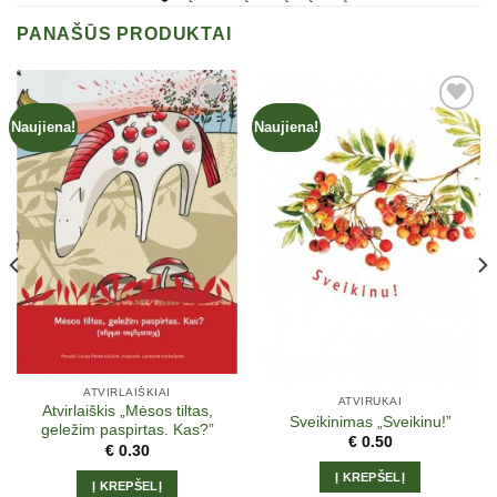
PANAŠŪS PRODUKTAI
Naujiena!
Naujiena!
Įtraukti
Įtraukti
į norų
į norų
sąrašą
sąrašą
ATVIRLAIŠKIAI
ATVIRUKAI
Atvirlaiškis „Mėsos tiltas,
Sveikinimas „Sveikinu!”
geležim paspirtas. Kas?”
€
0.50
€
0.30
Į KREPŠELĮ
Į KREPŠELĮ