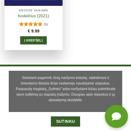
KNYGOS VAIKAMS
Kodelčius (2021)
(5)
Įvertinimas:
€
9.99
5.00
iš 5
Į KREPŠELĮ
Siekdami pagerinti Jūsų naršymo kokybę, statistiniais ir
rinkodaros tikslais šioje svetainėje naudojame slapukus.
E-PARDUOTUVĖ
NAUJIENOS
APIE MUS
Paspaudę mygtuką „Sutinku" arba naršydami toliau patvirtinate
PIRKIMO – PARDAVIMO TAISYKLĖS
SUSISIEKITE
savo sutikimą su slapukų įrašymu.
Daugiau apie slapukus ir jų
Copyright 2013 - 2026 ©
Lieparas
atsisakymą skaitykite
.
SUTINKU